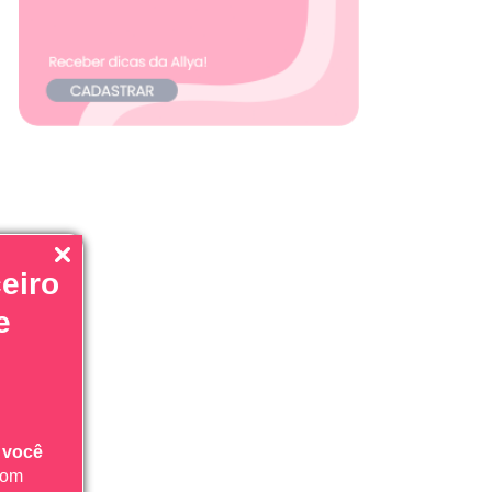
eiro
e
 você
com