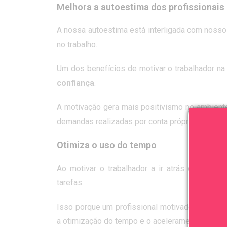
Melhora a autoestima dos profissionais
A nossa autoestima está interligada com noss
no trabalho.
Um dos benefícios de motivar o trabalhador na
confiança
.
A motivação gera mais positivismo no ambiente
demandas realizadas por conta própria e com m
Otimiza o uso do tempo
Ao motivar o trabalhador a ir atrás dos seus
tarefas.
Isso porque um profissional motivado
trabalha
a otimização do tempo e o aceleramento interno