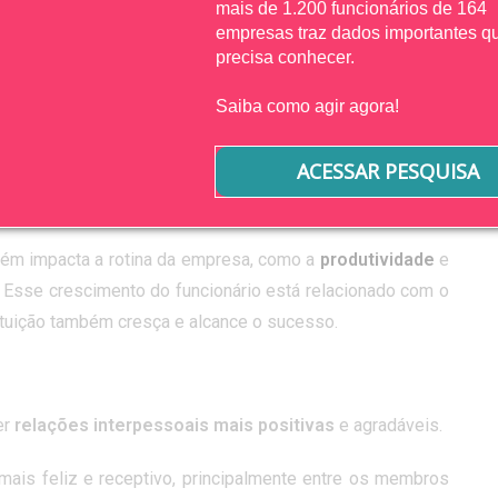
mais de 1.200 funcionários de 164
empresas traz dados importantes q
se no ambiente de trabalho
, já que consegue produzir
precisa conhecer.
Saiba como agir agora!
ACESSAR PESQUISA
 o crescimento pessoal do trabalhador. Isso porque ao
ir realizado pessoalmente e profissionalmente.
mbém impacta a rotina da empresa, como a
produtividade
e
. Esse crescimento do funcionário está relacionado com o
ituição também cresça e alcance o sucesso.
er
relações interpessoais mais positivas
e agradáveis.
mais feliz e receptivo, principalmente entre os membros