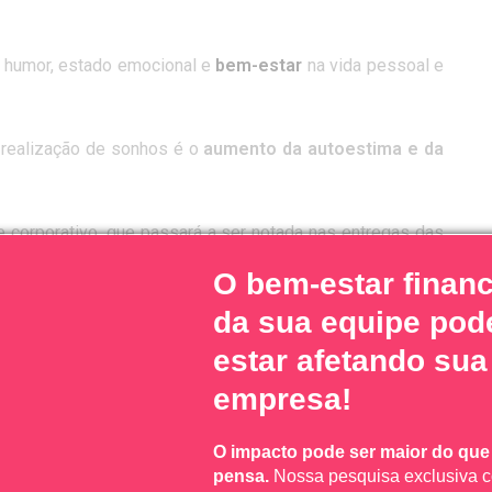
o humor, estado emocional e
bem-estar
na vida pessoal e
 realização de sonhos é o
aumento da autoestima e da
 corporativo, que passará a ser notada nas entregas das
ais inovação do colaborador mais confiante.
O bem-estar financ
da sua equipe pod
estar afetando sua
 sonhos, ele se tornará mais ágil na realização de suas
empresa!
 mais ágil e melhor
. Assim, a empresa se beneficia com
O impacto pode ser maior do que
pensa.
Nossa pesquisa exclusiva 
.