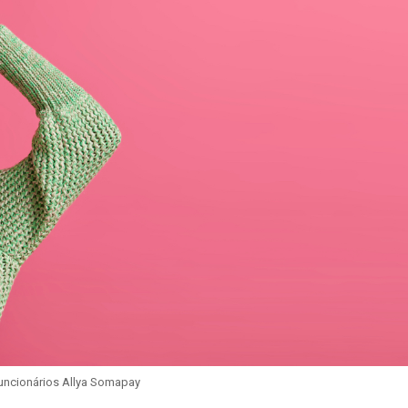
uncionários Allya Somapay