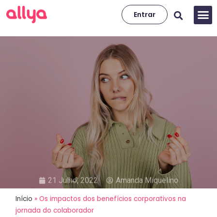
Entrar
21 Julho, 2022
Amanda Miquelino
Início
»
Os impactos dos benefícios corporativos na
Os impactos dos benefícios
jornada do colaborador
corporativos na jornada do