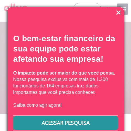
Entrar
O bem-estar financeiro da
sua equipe pode estar
afetando sua empresa!
O impacto pode ser maior do que você pensa.
Nossa pesquisa exclusiva com mais de 1.200
funcionários de 164 empresas traz dados
importantes que você precisa conhecer.
Saiba como agir agora!
13 Janeiro, 2022
Amanda Miquelino
Início
»
Ajude o colaborador a ter estabilidade
ACESSAR PESQUISA
Ajude o colaborador a ter
financeira!