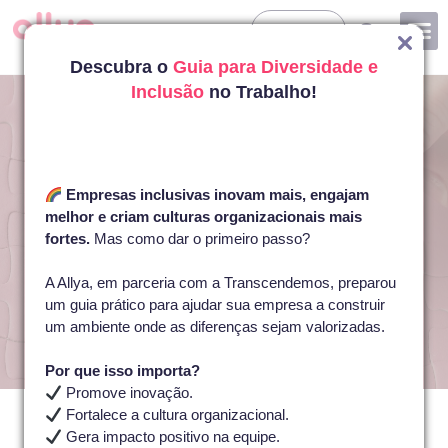
Entrar
Descubra o
Guia para Diversidade e
Inclusão
no Trabalho!
Empresas inclusivas inovam mais, engajam
melhor e criam culturas organizacionais mais
fortes.
Mas como dar o primeiro passo?
A Allya, em parceria com a Transcendemos, preparou
um guia prático para ajudar sua empresa a construir
um ambiente onde as diferenças sejam valorizadas.
Por que isso importa?
22 De Janeiro De 2026
Amanda Miquelino
Promove inovação.
Início
»
Campanha Abril Azul: oportunidade para incluir
Campanha Abril Azul:
Fortalece a cultura organizacional.
pessoas autistas na empresa
oportunidade para incluir
Gera impacto positivo na equipe.