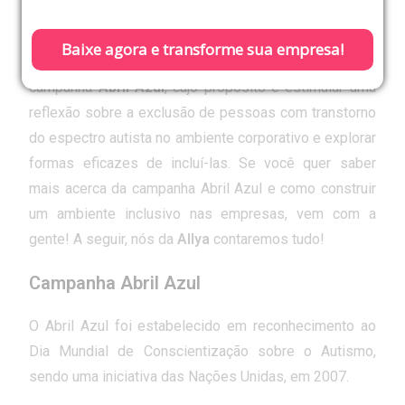
No dia 2 de abril, celebramos o
Dia Mundial da
pessoas autistas na empresa
Conscientização do Autismo
, uma data importante
Baixe agora e transforme sua empresa!
para combater o preconceito. Nesse contexto, surge a
campanha
Abril Azul
, cujo propósito é estimular uma
reflexão sobre a exclusão de pessoas com transtorno
do espectro autista no ambiente corporativo e explorar
formas eficazes de incluí-las. Se você quer saber
mais acerca da campanha Abril Azul e como construir
um ambiente inclusivo nas empresas, vem com a
gente! A seguir, nós da
Allya
contaremos tudo!
Campanha Abril Azul
O Abril Azul foi estabelecido em reconhecimento ao
Dia Mundial de Conscientização sobre o Autismo,
sendo uma iniciativa das Nações Unidas, em 2007.