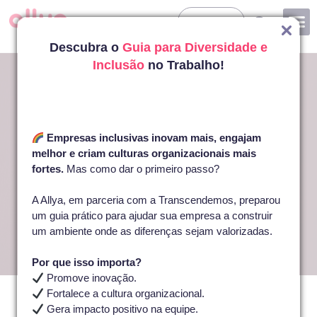
Entrar
Descubra o
Guia para Diversidade e
Inclusão
no Trabalho!
Empresas inclusivas inovam mais, engajam
melhor e criam culturas organizacionais mais
fortes.
Mas como dar o primeiro passo?
A Allya, em parceria com a Transcendemos, preparou
um guia prático para ajudar sua empresa a construir
um ambiente onde as diferenças sejam valorizadas.
Por que isso importa?
25 De Agosto De 2023
Amanda Miquelino
Promove inovação.
Início
»
Veja os 3 principais pilares da Cultura
Fortalece a cultura organizacional.
Veja os 3 principais pilares da
Organizacional!
Gera impacto positivo na equipe.