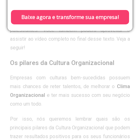
Cultura Organizacional!
Se você é RH e perdeu o evento sobre os
Pilares da
Cultura Organizacional
, então precisa ler esse artigo
Baixe agora e transforme sua empresa!
com os principais pontos abordados pelos
palestrantes. Você também poderá aproveitar e
assistir ao vídeo completo no final desse texto. Veja a
seguir!
Os pilares da Cultura Organizacional
Empresas com culturas bem-sucedidas possuem
mais chances de reter talentos, de melhorar o
Clima
Organizacional
e ter mais sucesso com seu negócio
como um todo.
Por isso, nós queremos lembrar quais são os
principais pilares da Cultura Organizacional que podem
trazer resultados positivos para os seus funcionários