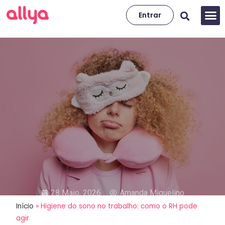
Entrar
28 Maio, 2026
Amanda Miquelino
Início
»
Higiene do sono no trabalho: como o RH pode
Higiene do sono no trabalho:
agir