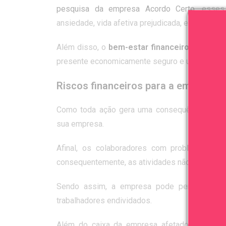
pesquisa da empresa Acordo Certo
, esses
ansiedade, vida afetiva prejudicada, entre outro
Além disso, o
bem-estar financeiro
do colabo
presente economicamente seguro e um futuro fin
Riscos financeiros para a empresa
Como toda ação gera uma consequência, os p
sua empresa.
Afinal, os colaboradores com problemas co
consequentemente, as atividades não são final
Sendo assim, a empresa pode perder dinhe
trabalhadores endividados.
Além do caixa da empresa afetado, outro fat