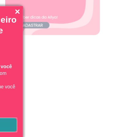
eiro
e
 você
com
ue você