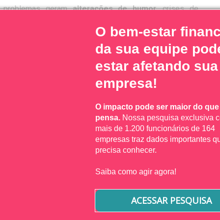
 problemas geram
alterações de humor
, crises de
s.
O bem-estar financ
da sua equipe pod
rador também é afetado, já que ele não consegue ter um
anceiro tranquilo.
estar afetando sua
empresa!
roblemas financeiros dos trabalhadores também afetam
O impacto pode ser maior do que
pensa.
Nossa pesquisa exclusiva 
mais de 1.200 funcionários de 164
empresas traz dados importantes q
m dinheiro
diminuem a produtividade
no dia a dia e,
precisa conhecer.
izadas a tempo ou não possuem um resultado suficiente.
Saiba como agir agora!
iro com essa falta de atenção e baixa produção dos
ACESSAR PESQUISA
or muito importante pode ser abalado pelas situações