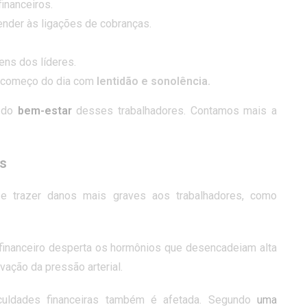
financeiros.
ender às ligações de cobranças.
ens dos líderes.
, começo do dia com
lentidão e sonolência.
 do
bem-estar
desses trabalhadores. Contamos mais a
os
e trazer danos mais graves aos trabalhadores, como
inanceiro desperta os hormônios que desencadeiam alta
evação da pressão arterial.
culdades financeiras também é afetada. Segundo
uma