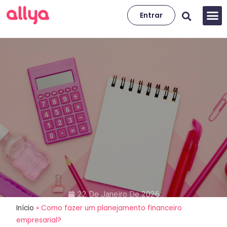
Entrar
22 De Janeiro De 2026
Início
»
Como fazer um planejamento financeiro
Como fazer um planejamento
empresarial?