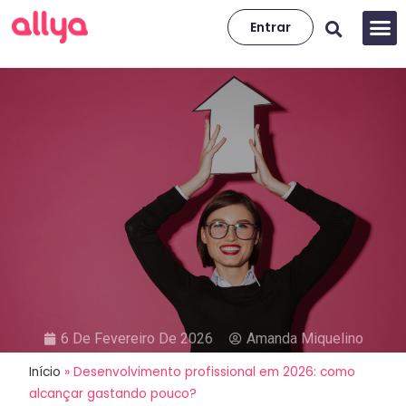
Entrar
6 De Fevereiro De 2026
Amanda Miquelino
Início
»
Desenvolvimento profissional em 2026: como
Desenvolvimento profissional
alcançar gastando pouco?
em 2026: como alcançar