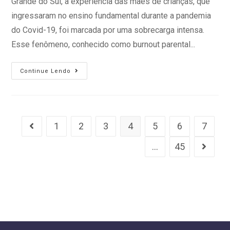
Grande do Sul, a experiência das mães de crianças, que
ingressaram no ensino fundamental durante a pandemia
do Covid-19, foi marcada por uma sobrecarga intensa.
Esse fenômeno, conhecido como burnout parental...
Continue Lendo
1
2
3
4
5
6
7
…
45