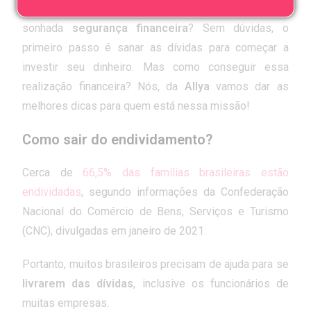
melhorar suas finanças?
Como se livrar do endividamento e conquistar a tão
sonhada
segurança financeira
? Sem dúvidas, o
primeiro passo é sanar as dívidas para começar a
investir seu dinheiro. Mas como conseguir essa
realização financeira? Nós, da
Allya
vamos dar as
melhores dicas para quem está nessa missão!
Como sair do endividamento?
Cerca de
66,5% das famílias brasileiras estão
endividadas
, segundo informações da Confederação
Nacional do Comércio de Bens, Serviços e Turismo
(CNC), divulgadas em janeiro de 2021.
Portanto, muitos brasileiros precisam de ajuda para se
livrarem das dívidas
,
inclusive os funcionários de
muitas empresas.