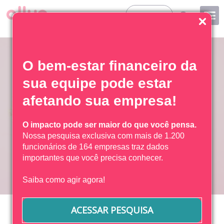
Entrar
O bem-estar financeiro da
sua equipe pode estar
afetando sua empresa!
O impacto pode ser maior do que você pensa.
Nossa pesquisa exclusiva com mais de 1.200
funcionários de 164 empresas traz dados
importantes que você precisa conhecer.
Saiba como agir agora!
12 Agosto, 2021
Amanda Miquelino
Início
»
Como sair do endividamento e melhorar suas
ACESSAR PESQUISA
Como sair do endividamento e
finanças?